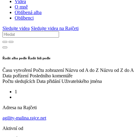
Videa
O mně
Oblíbená alba
Oblíbenci
Sledujte videa
Sledujte videa na Rajčeti
Řadit alba podle
Řadit lidi podle
Času vytvoření
Počtu zobrazení
Názvu od A do Z
Názvu od Z do A
Data pořízení
Posledního komentáře
Počtu sledujících
Data přidání
Uživatelského jména
1
Adresa na Rajčeti
agility-malina.rajce.net
Aktivní od