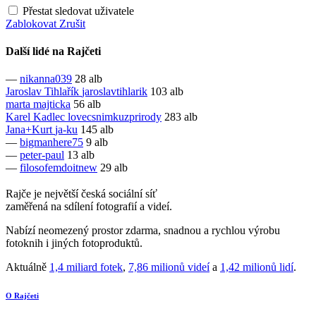
Přestat sledovat uživatele
Zablokovat
Zrušit
Další lidé na Rajčeti
—
nikanna039
28 alb
Jaroslav Tihlařík
jaroslavtihlarik
103 alb
marta
majticka
56 alb
Karel Kadlec
lovecsnimkuzprirody
283 alb
Jana+Kurt
ja-ku
145 alb
—
bigmanhere75
9 alb
—
peter-paul
13 alb
—
filosofemdoitnew
29 alb
Rajče je největší česká sociální síť
zaměřená na sdílení fotografií a videí.
Nabízí neomezený prostor zdarma, snadnou a rychlou výrobu
fotoknih i jiných fotoproduktů.
Aktuálně
1,4 miliard fotek
,
7,86 milionů videí
a
1,42 milionů lidí
.
O Rajčeti