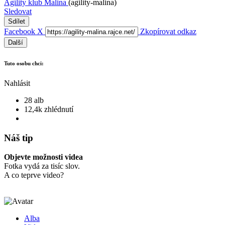
Agility klub Malina
(agility-malina)
Sledovat
Sdílet
Facebook
X
Zkopírovat odkaz
Další
Tuto osobu chci:
Nahlásit
28 alb
12,4k zhlédnutí
Náš tip
Objevte možnosti videa
Fotka vydá za tisíc slov.
A co teprve video?
Alba